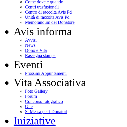
Come dove e quando
Centri trasfusionali
Centro di raccolta Avis Pd
Unità di raccolta Avis Pd
Memorandum del Donatore
Avis informa
Avvisi
News
Dono e Vita
Rassegna stampa
Eventi
Prossimi Appuntamenti
Vita Associativa
Foto Gallery
Forum
Concorso fotografico
Gite
S. Messa per i Donatori
Iniziative