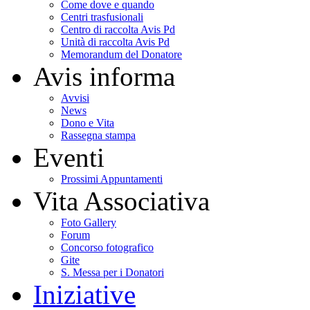
Come dove e quando
Centri trasfusionali
Centro di raccolta Avis Pd
Unità di raccolta Avis Pd
Memorandum del Donatore
Avis informa
Avvisi
News
Dono e Vita
Rassegna stampa
Eventi
Prossimi Appuntamenti
Vita Associativa
Foto Gallery
Forum
Concorso fotografico
Gite
S. Messa per i Donatori
Iniziative