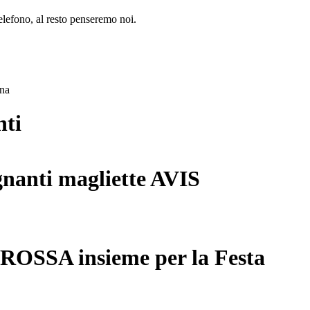
lefono, al resto penseremo noi.
ana
nti
gnanti magliette AVIS
 ROSSA insieme per la Festa