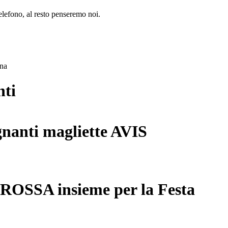
lefono, al resto penseremo noi.
ana
nti
gnanti magliette AVIS
 ROSSA insieme per la Festa