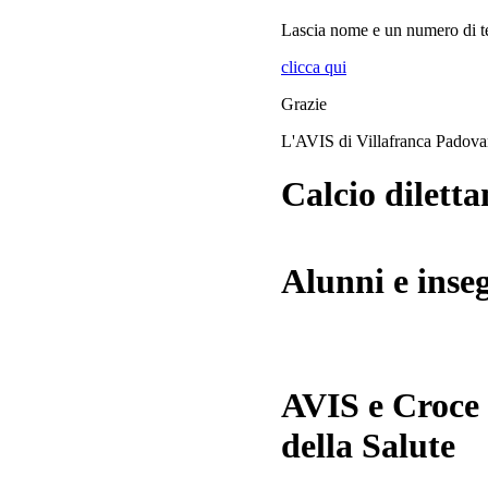
Lascia
nome
e
un numero di te
clicca qui
Grazie
L'AVIS di Villafranca Padov
Calcio diletta
Alunni e inse
AVIS e Croce
della Salute