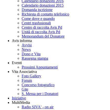
Calendario donazioni 2016
Calendario donazioni 2015
Domanda iscrizione
Richiesta di contatto telefonico
Come dove e quando
Centri trasfusionali
Centro di raccolta Avis Pd
Unità di raccolta Avis Pd
Memorandum del Donatore
Avis informa
Avvisi
News
Dono e Vita
Rassegna stampa
Eventi
Prossimi Appuntamenti
Vita Associativa
Foto Gallery
Forum
Concorso fotografico
Gite
S. Messa per i Donatori
Iniziative
MultiMedia
Radio SIVA' - on air