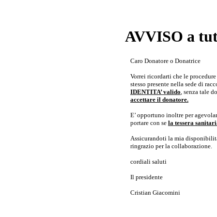
AVVISO a tutt
Caro Donatore o Donatrice
Vorrei ricordarti che le procedur
stesso presente nella sede di rac
IDENTITA’ valido
, senza tale 
accettare il donatore.
E’ opportuno inoltre per agevolar
portare con se
la tessera sanita
Assicurandoti la mia disponibilità 
ringrazio per la collaborazione.
cordiali saluti
Il presidente
Cristian Giacomini