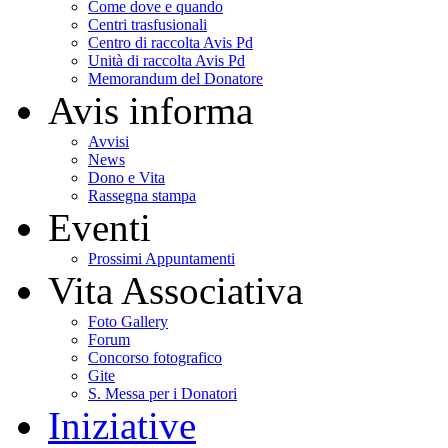
Come dove e quando
Centri trasfusionali
Centro di raccolta Avis Pd
Unità di raccolta Avis Pd
Memorandum del Donatore
Avis informa
Avvisi
News
Dono e Vita
Rassegna stampa
Eventi
Prossimi Appuntamenti
Vita Associativa
Foto Gallery
Forum
Concorso fotografico
Gite
S. Messa per i Donatori
Iniziative