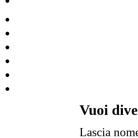
Vuoi div
Lascia
nom