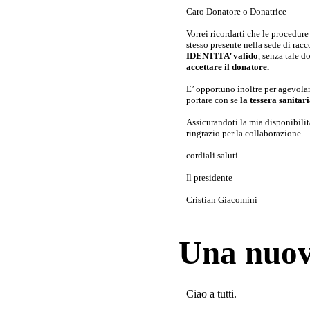
Caro Donatore o Donatrice
Vorrei ricordarti che le procedur
stesso presente nella sede di rac
IDENTITA’ valido
, senza tale 
accettare il donatore.
E’ opportuno inoltre per agevolar
portare con se
la tessera sanita
Assicurandoti la mia disponibilità 
ringrazio per la collaborazione.
cordiali saluti
Il presidente
Cristian Giacomini
Una nuov
Ciao a tutti.