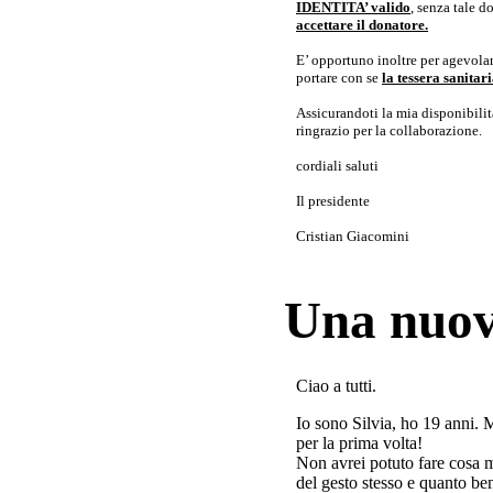
IDENTITA’ valido
, senza tale 
accettare il donatore.
E’ opportuno inoltre per agevolar
portare con se
la tessera sanita
Assicurandoti la mia disponibilità 
ringrazio per la collaborazione.
cordiali saluti
Il presidente
Cristian Giacomini
Una nuov
Ciao a tutti.
Io sono Silvia, ho 19 anni. 
per la prima volta!
Non avrei potuto fare cosa 
del gesto stesso e quanto ben