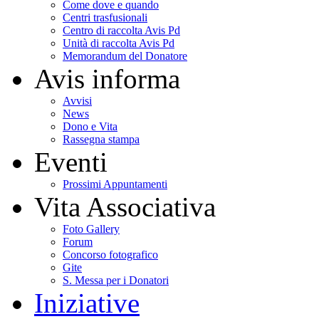
Come dove e quando
Centri trasfusionali
Centro di raccolta Avis Pd
Unità di raccolta Avis Pd
Memorandum del Donatore
Avis informa
Avvisi
News
Dono e Vita
Rassegna stampa
Eventi
Prossimi Appuntamenti
Vita Associativa
Foto Gallery
Forum
Concorso fotografico
Gite
S. Messa per i Donatori
Iniziative