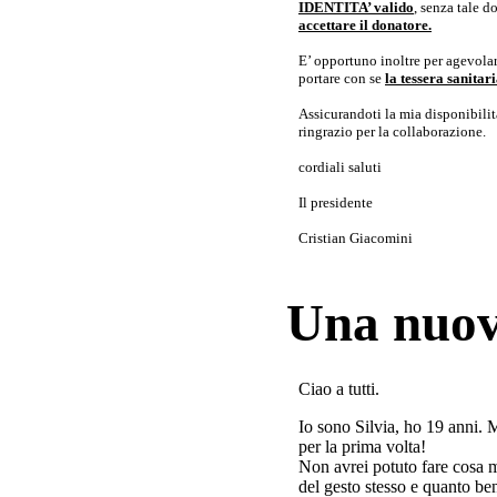
IDENTITA’ valido
, senza tale 
accettare il donatore.
E’ opportuno inoltre per agevolar
portare con se
la tessera sanita
Assicurandoti la mia disponibilità 
ringrazio per la collaborazione.
cordiali saluti
Il presidente
Cristian Giacomini
Una nuov
Ciao a tutti.
Io sono Silvia, ho 19 anni. 
per la prima volta!
Non avrei potuto fare cosa 
del gesto stesso e quanto ben