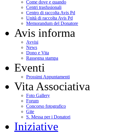
Come dove e quando
Centri trasfusionali
Centro di raccolta Avis Pd
Unità di raccolta Avis Pd
Memorandum del Donatore
Avis informa
Avvisi
News
Dono e Vita
Rassegna stampa
Eventi
Prossimi Appuntamenti
Vita Associativa
Foto Gallery
Forum
Concorso fotografico
Gite
S. Messa per i Donatori
Iniziative