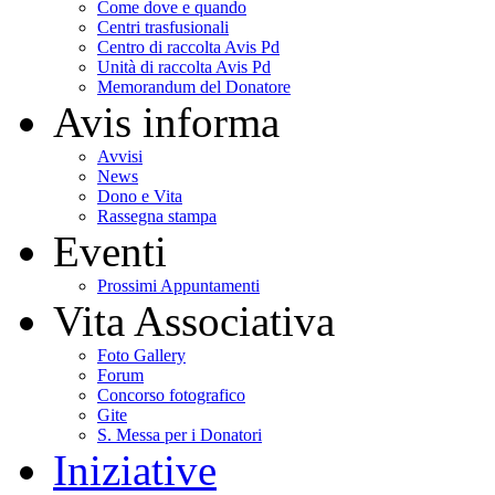
Come dove e quando
Centri trasfusionali
Centro di raccolta Avis Pd
Unità di raccolta Avis Pd
Memorandum del Donatore
Avis informa
Avvisi
News
Dono e Vita
Rassegna stampa
Eventi
Prossimi Appuntamenti
Vita Associativa
Foto Gallery
Forum
Concorso fotografico
Gite
S. Messa per i Donatori
Iniziative