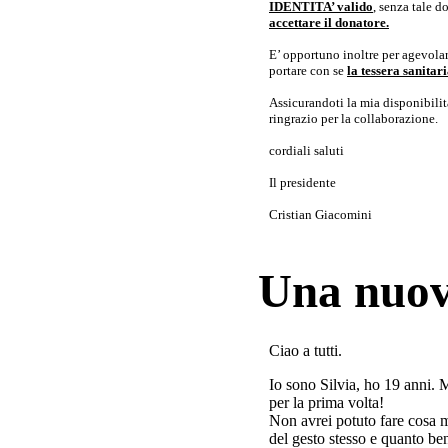
IDENTITA’ valido
, senza tale 
accettare il donatore.
E’ opportuno inoltre per agevolar
portare con se
la tessera sanita
Assicurandoti la mia disponibilità 
ringrazio per la collaborazione.
cordiali saluti
Il presidente
Cristian Giacomini
Una nuov
Ciao a tutti.
Io sono Silvia, ho 19 anni. 
per la prima volta!
Non avrei potuto fare cosa 
del gesto stesso e quanto ben