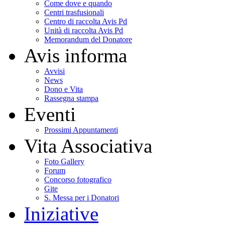
Come dove e quando
Centri trasfusionali
Centro di raccolta Avis Pd
Unità di raccolta Avis Pd
Memorandum del Donatore
Avis informa
Avvisi
News
Dono e Vita
Rassegna stampa
Eventi
Prossimi Appuntamenti
Vita Associativa
Foto Gallery
Forum
Concorso fotografico
Gite
S. Messa per i Donatori
Iniziative