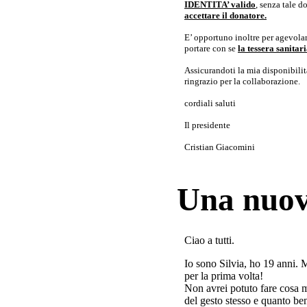
IDENTITA’ valido
, senza tale 
accettare il donatore.
E’ opportuno inoltre per agevolar
portare con se
la tessera sanita
Assicurandoti la mia disponibilità 
ringrazio per la collaborazione.
cordiali saluti
Il presidente
Cristian Giacomini
Una nuov
Ciao a tutti.
Io sono Silvia, ho 19 anni. 
per la prima volta!
Non avrei potuto fare cosa 
del gesto stesso e quanto ben