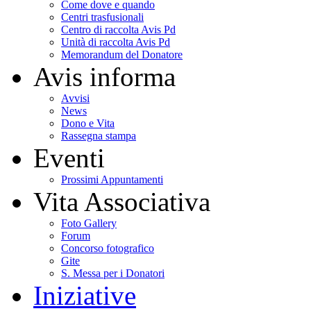
Come dove e quando
Centri trasfusionali
Centro di raccolta Avis Pd
Unità di raccolta Avis Pd
Memorandum del Donatore
Avis informa
Avvisi
News
Dono e Vita
Rassegna stampa
Eventi
Prossimi Appuntamenti
Vita Associativa
Foto Gallery
Forum
Concorso fotografico
Gite
S. Messa per i Donatori
Iniziative