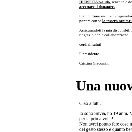
IDENTITA’ valido
, senza tale 
accettare il donatore.
E’ opportuno inoltre per agevolar
portare con se
la tessera sanita
Assicurandoti la mia disponibilità 
ringrazio per la collaborazione.
cordiali saluti
Il presidente
Cristian Giacomini
Una nuov
Ciao a tutti.
Io sono Silvia, ho 19 anni. 
per la prima volta!
Non avrei potuto fare cosa 
del gesto stesso e quanto ben