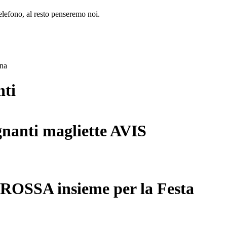
lefono, al resto penseremo noi.
ana
nti
gnanti magliette AVIS
 ROSSA insieme per la Festa