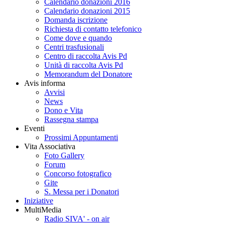
Calendario donazioni 2016
Calendario donazioni 2015
Domanda iscrizione
Richiesta di contatto telefonico
Come dove e quando
Centri trasfusionali
Centro di raccolta Avis Pd
Unità di raccolta Avis Pd
Memorandum del Donatore
Avis informa
Avvisi
News
Dono e Vita
Rassegna stampa
Eventi
Prossimi Appuntamenti
Vita Associativa
Foto Gallery
Forum
Concorso fotografico
Gite
S. Messa per i Donatori
Iniziative
MultiMedia
Radio SIVA' - on air