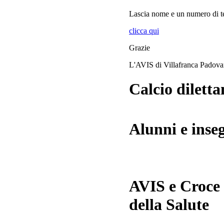
Lascia
nome
e
un numero di te
clicca qui
Grazie
L'AVIS di Villafranca Padov
Calcio diletta
Alunni e inse
AVIS e Croce
della Salute