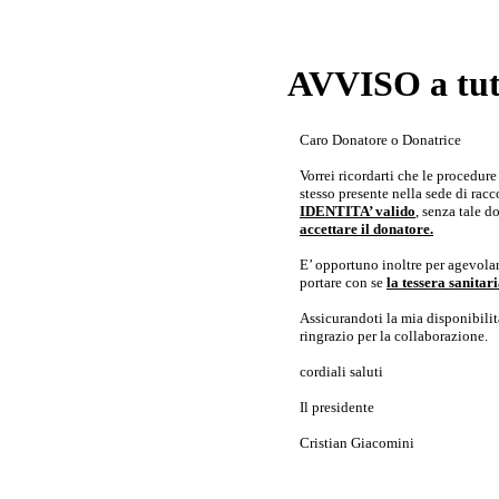
AVVISO a tutt
Caro Donatore o Donatrice
Vorrei ricordarti che le procedur
stesso presente nella sede di rac
IDENTITA’ valido
, senza tale 
accettare il donatore.
E’ opportuno inoltre per agevolar
portare con se
la tessera sanita
Assicurandoti la mia disponibilità 
ringrazio per la collaborazione.
cordiali saluti
Il presidente
Cristian Giacomini