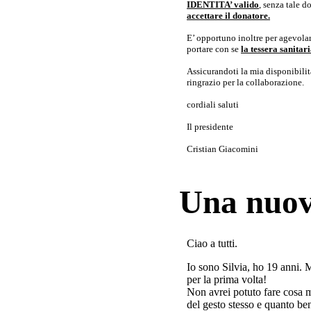
IDENTITA’ valido
, senza tale 
accettare il donatore.
E’ opportuno inoltre per agevolar
portare con se
la tessera sanita
Assicurandoti la mia disponibilità 
ringrazio per la collaborazione.
cordiali saluti
Il presidente
Cristian Giacomini
Una nuov
Ciao a tutti.
Io sono Silvia, ho 19 anni. 
per la prima volta!
Non avrei potuto fare cosa 
del gesto stesso e quanto ben