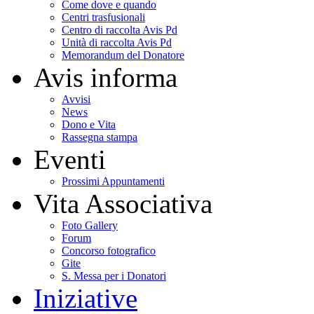
Come dove e quando
Centri trasfusionali
Centro di raccolta Avis Pd
Unità di raccolta Avis Pd
Memorandum del Donatore
Avis informa
Avvisi
News
Dono e Vita
Rassegna stampa
Eventi
Prossimi Appuntamenti
Vita Associativa
Foto Gallery
Forum
Concorso fotografico
Gite
S. Messa per i Donatori
Iniziative