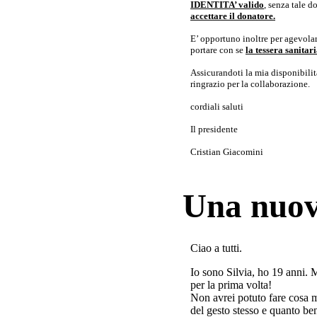
IDENTITA’ valido
, senza tale 
accettare il donatore.
E’ opportuno inoltre per agevolar
portare con se
la tessera sanita
Assicurandoti la mia disponibilità 
ringrazio per la collaborazione.
cordiali saluti
Il presidente
Cristian Giacomini
Una nuov
Ciao a tutti.
Io sono Silvia, ho 19 anni. 
per la prima volta!
Non avrei potuto fare cosa 
del gesto stesso e quanto ben