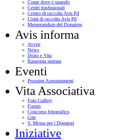
Come dove e quando
Centri trasfusionali
Centro di raccolta Avis Pd
Unità di raccolta Avis Pd
Memorandum del Donatore
Avis informa
Avvisi
News
Dono e Vita
Rassegna stampa
Eventi
Prossimi Appuntamenti
Vita Associativa
Foto Gallery
Forum
Concorso fotografico
Gite
S. Messa per i Donatori
Iniziative