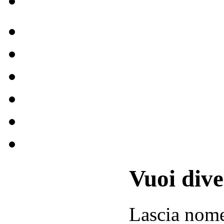
Vuoi div
Lascia
nom