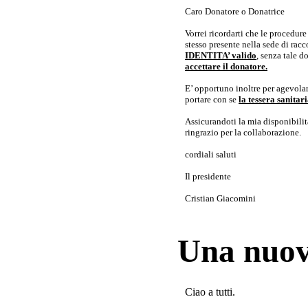
Caro Donatore o Donatrice
Vorrei ricordarti che le procedur
stesso presente nella sede di rac
IDENTITA’ valido
, senza tale 
accettare il donatore.
E’ opportuno inoltre per agevolar
portare con se
la tessera sanita
Assicurandoti la mia disponibilità 
ringrazio per la collaborazione.
cordiali saluti
Il presidente
Cristian Giacomini
Una nuov
Ciao a tutti.