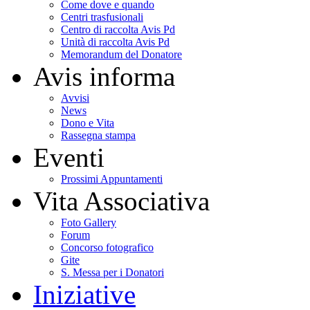
Come dove e quando
Centri trasfusionali
Centro di raccolta Avis Pd
Unità di raccolta Avis Pd
Memorandum del Donatore
Avis informa
Avvisi
News
Dono e Vita
Rassegna stampa
Eventi
Prossimi Appuntamenti
Vita Associativa
Foto Gallery
Forum
Concorso fotografico
Gite
S. Messa per i Donatori
Iniziative