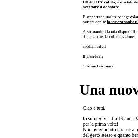
IDENTITA’ valido
, senza tale 
accettare il donatore.
E’ opportuno inoltre per agevolar
portare con se
la tessera sanita
Assicurandoti la mia disponibilità 
ringrazio per la collaborazione.
cordiali saluti
Il presidente
Cristian Giacomini
Una nuov
Ciao a tutti.
Io sono Silvia, ho 19 anni. 
per la prima volta!
Non avrei potuto fare cosa 
del gesto stesso e quanto ben