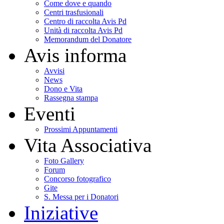
Come dove e quando
Centri trasfusionali
Centro di raccolta Avis Pd
Unità di raccolta Avis Pd
Memorandum del Donatore
Avis informa
Avvisi
News
Dono e Vita
Rassegna stampa
Eventi
Prossimi Appuntamenti
Vita Associativa
Foto Gallery
Forum
Concorso fotografico
Gite
S. Messa per i Donatori
Iniziative