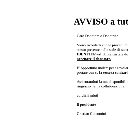
AVVISO a tutt
Caro Donatore o Donatrice
Vorrei ricordarti che le procedur
stesso presente nella sede di rac
IDENTITA’ valido
, senza tale 
accettare il donatore.
E’ opportuno inoltre per agevolar
portare con se
la tessera sanita
Assicurandoti la mia disponibilità 
ringrazio per la collaborazione.
cordiali saluti
Il presidente
Cristian Giacomini