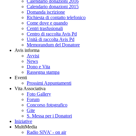
Calendario donazioni 2016
Calendario donazioni 2015
Domanda iscrizione
Richiesta di contatto telefonico
Come dove e quando
Centri trasfusionali
Centro di raccolta Avis Pd
Unità di raccolta Avis Pd
Memorandum del Donatore
Avis informa
Avvisi
News
Dono e Vita
Rassegna stampa
Eventi
Prossimi Appuntamenti
Vita Associativa
Foto Gallery
Forum
Concorso fotografico
Gite
S. Messa per i Donatori
Iniziative
MultiMedia
Radio SIVA' - on air