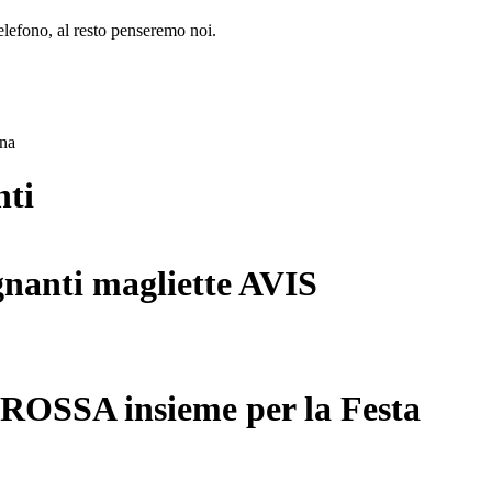
lefono, al resto penseremo noi.
ana
nti
gnanti magliette AVIS
 ROSSA insieme per la Festa