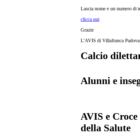
Lascia
nome
e
un numero di te
clicca qui
Grazie
L'AVIS di Villafranca Padov
Calcio diletta
Alunni e inse
AVIS e Croce
della Salute