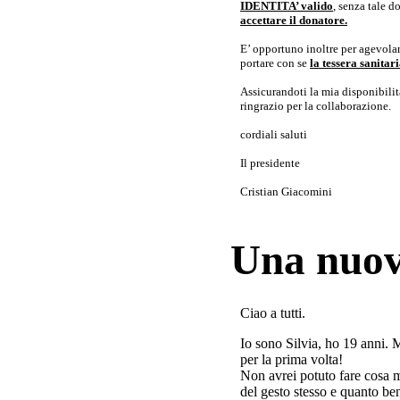
IDENTITA’ valido
, senza tale 
accettare il donatore.
E’ opportuno inoltre per agevolar
portare con se
la tessera sanita
Assicurandoti la mia disponibilità 
ringrazio per la collaborazione.
cordiali saluti
Il presidente
Cristian Giacomini
Una nuov
Ciao a tutti.
Io sono Silvia, ho 19 anni. 
per la prima volta!
Non avrei potuto fare cosa 
del gesto stesso e quanto ben