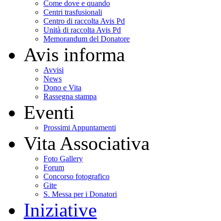
Come dove e quando
Centri trasfusionali
Centro di raccolta Avis Pd
Unità di raccolta Avis Pd
Memorandum del Donatore
Avis informa
Avvisi
News
Dono e Vita
Rassegna stampa
Eventi
Prossimi Appuntamenti
Vita Associativa
Foto Gallery
Forum
Concorso fotografico
Gite
S. Messa per i Donatori
Iniziative