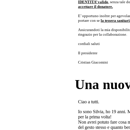
IDENTITA’ valido
, senza tale 
accettare il donatore.
E’ opportuno inoltre per agevolar
portare con se
la tessera sanita
Assicurandoti la mia disponibilità 
ringrazio per la collaborazione.
cordiali saluti
Il presidente
Cristian Giacomini
Una nuov
Ciao a tutti.
Io sono Silvia, ho 19 anni. 
per la prima volta!
Non avrei potuto fare cosa 
del gesto stesso e quanto ben