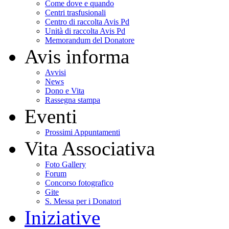
Come dove e quando
Centri trasfusionali
Centro di raccolta Avis Pd
Unità di raccolta Avis Pd
Memorandum del Donatore
Avis informa
Avvisi
News
Dono e Vita
Rassegna stampa
Eventi
Prossimi Appuntamenti
Vita Associativa
Foto Gallery
Forum
Concorso fotografico
Gite
S. Messa per i Donatori
Iniziative