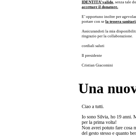
IDENTITA’ valido
, senza tale 
accettare il donatore.
E’ opportuno inoltre per agevolar
portare con se
la tessera sanita
Assicurandoti la mia disponibilità 
ringrazio per la collaborazione.
cordiali saluti
Il presidente
Cristian Giacomini
Una nuov
Ciao a tutti.
Io sono Silvia, ho 19 anni. 
per la prima volta!
Non avrei potuto fare cosa 
del gesto stesso e quanto ben