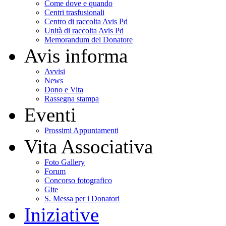
Come dove e quando
Centri trasfusionali
Centro di raccolta Avis Pd
Unità di raccolta Avis Pd
Memorandum del Donatore
Avis informa
Avvisi
News
Dono e Vita
Rassegna stampa
Eventi
Prossimi Appuntamenti
Vita Associativa
Foto Gallery
Forum
Concorso fotografico
Gite
S. Messa per i Donatori
Iniziative