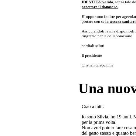
IDENTITA’ valido
, senza tale 
accettare il donatore.
E’ opportuno inoltre per agevolar
portare con se
la tessera sanita
Assicurandoti la mia disponibilità 
ringrazio per la collaborazione.
cordiali saluti
Il presidente
Cristian Giacomini
Una nuov
Ciao a tutti.
Io sono Silvia, ho 19 anni. 
per la prima volta!
Non avrei potuto fare cosa 
del gesto stesso e quanto ben