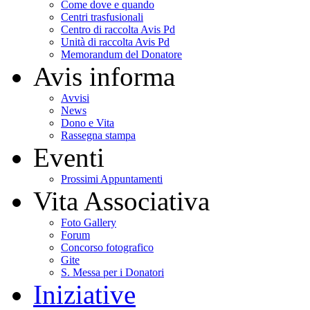
Come dove e quando
Centri trasfusionali
Centro di raccolta Avis Pd
Unità di raccolta Avis Pd
Memorandum del Donatore
Avis informa
Avvisi
News
Dono e Vita
Rassegna stampa
Eventi
Prossimi Appuntamenti
Vita Associativa
Foto Gallery
Forum
Concorso fotografico
Gite
S. Messa per i Donatori
Iniziative