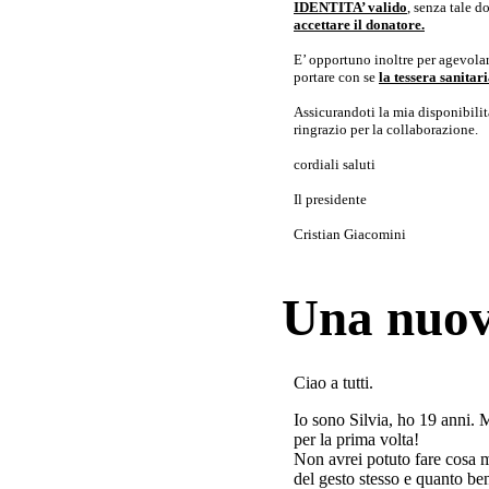
IDENTITA’ valido
, senza tale 
accettare il donatore.
E’ opportuno inoltre per agevolar
portare con se
la tessera sanita
Assicurandoti la mia disponibilità 
ringrazio per la collaborazione.
cordiali saluti
Il presidente
Cristian Giacomini
Una nuov
Ciao a tutti.
Io sono Silvia, ho 19 anni. 
per la prima volta!
Non avrei potuto fare cosa 
del gesto stesso e quanto ben