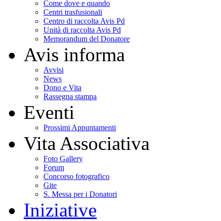
Come dove e quando
Centri trasfusionali
Centro di raccolta Avis Pd
Unità di raccolta Avis Pd
Memorandum del Donatore
Avis informa
Avvisi
News
Dono e Vita
Rassegna stampa
Eventi
Prossimi Appuntamenti
Vita Associativa
Foto Gallery
Forum
Concorso fotografico
Gite
S. Messa per i Donatori
Iniziative