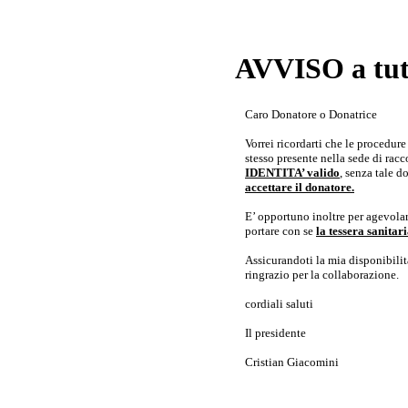
AVVISO a tutt
Caro Donatore o Donatrice
Vorrei ricordarti che le procedur
stesso presente nella sede di rac
IDENTITA’ valido
, senza tale 
accettare il donatore.
E’ opportuno inoltre per agevolar
portare con se
la tessera sanita
Assicurandoti la mia disponibilità 
ringrazio per la collaborazione.
cordiali saluti
Il presidente
Cristian Giacomini