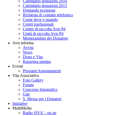
Calendario donazioni 2016
Calendario donazioni 2015
Domanda iscrizione
Richiesta di contatto telefonico
Come dove e quando
Centri trasfusionali
Centro di raccolta Avis Pd
Unità di raccolta Avis Pd
Memorandum del Donatore
Avis informa
Avvisi
News
Dono e Vita
Rassegna stampa
Eventi
Prossimi Appuntamenti
Vita Associativa
Foto Gallery
Forum
Concorso fotografico
Gite
S. Messa per i Donatori
Iniziative
MultiMedia
Radio SIVA' - on air