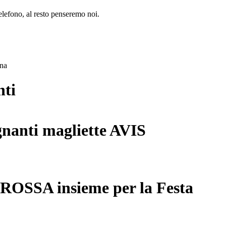
lefono, al resto penseremo noi.
ana
nti
gnanti magliette AVIS
 ROSSA insieme per la Festa