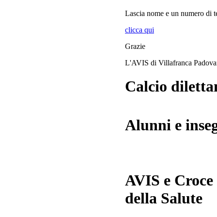
Lascia
nome
e
un numero di te
clicca qui
Grazie
L'AVIS di Villafranca Padov
Calcio diletta
Alunni e inse
AVIS e Croce
della Salute