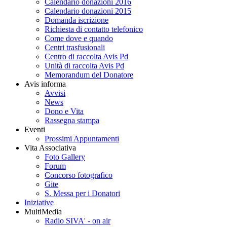
Calendario donazioni 2016
Calendario donazioni 2015
Domanda iscrizione
Richiesta di contatto telefonico
Come dove e quando
Centri trasfusionali
Centro di raccolta Avis Pd
Unità di raccolta Avis Pd
Memorandum del Donatore
Avis informa
Avvisi
News
Dono e Vita
Rassegna stampa
Eventi
Prossimi Appuntamenti
Vita Associativa
Foto Gallery
Forum
Concorso fotografico
Gite
S. Messa per i Donatori
Iniziative
MultiMedia
Radio SIVA' - on air