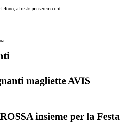
lefono, al resto penseremo noi.
ana
nti
gnanti magliette AVIS
 ROSSA insieme per la Festa