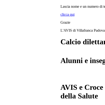
Lascia
nome
e
un numero di te
clicca qui
Grazie
L'AVIS di Villafranca Padov
Calcio diletta
Alunni e inse
AVIS e Croce
della Salute