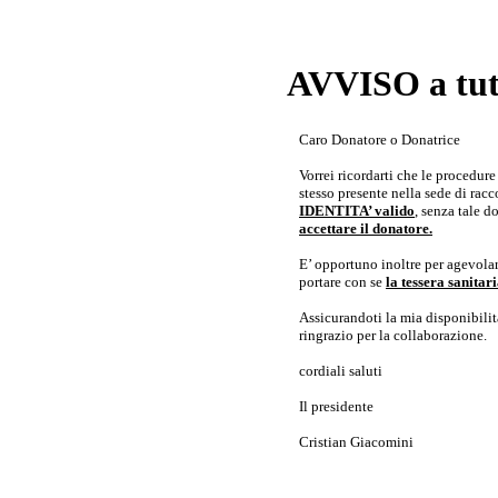
AVVISO a tutt
Caro Donatore o Donatrice
Vorrei ricordarti che le procedur
stesso presente nella sede di rac
IDENTITA’ valido
, senza tale 
accettare il donatore.
E’ opportuno inoltre per agevolar
portare con se
la tessera sanita
Assicurandoti la mia disponibilità 
ringrazio per la collaborazione.
cordiali saluti
Il presidente
Cristian Giacomini