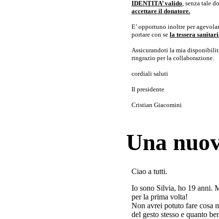
IDENTITA’ valido
, senza tale 
accettare il donatore.
E’ opportuno inoltre per agevolar
portare con se
la tessera sanita
Assicurandoti la mia disponibilità 
ringrazio per la collaborazione.
cordiali saluti
Il presidente
Cristian Giacomini
Una nuov
Ciao a tutti.
Io sono Silvia, ho 19 anni. 
per la prima volta!
Non avrei potuto fare cosa 
del gesto stesso e quanto ben