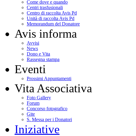
Come dove e quando
Centri trasfusionali
Centro di raccolta Avis Pd
Unità di raccolta Avis Pd
Memorandum del Donatore
Avis informa
Avvisi
News
Dono e Vita
Rassegna stampa
Eventi
Prossimi Appuntamenti
Vita Associativa
Foto Gallery
Forum
Concorso fotografico
Gite
S. Messa per i Donatori
Iniziative