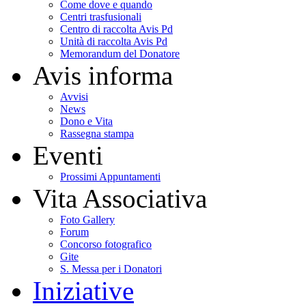
Come dove e quando
Centri trasfusionali
Centro di raccolta Avis Pd
Unità di raccolta Avis Pd
Memorandum del Donatore
Avis informa
Avvisi
News
Dono e Vita
Rassegna stampa
Eventi
Prossimi Appuntamenti
Vita Associativa
Foto Gallery
Forum
Concorso fotografico
Gite
S. Messa per i Donatori
Iniziative