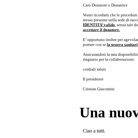
Caro Donatore o Donatrice
Vorrei ricordarti che le procedur
stesso presente nella sede di rac
IDENTITA’ valido
, senza tale 
accettare il donatore.
E’ opportuno inoltre per agevolar
portare con se
la tessera sanita
Assicurandoti la mia disponibilità 
ringrazio per la collaborazione.
cordiali saluti
Il presidente
Cristian Giacomini
Una nuov
Ciao a tutti.