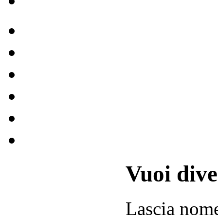
Vuoi div
Lascia
nom