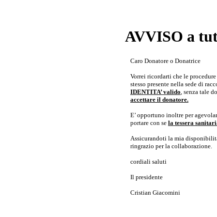
AVVISO a tutt
Caro Donatore o Donatrice
Vorrei ricordarti che le procedur
stesso presente nella sede di rac
IDENTITA’ valido
, senza tale 
accettare il donatore.
E’ opportuno inoltre per agevolar
portare con se
la tessera sanita
Assicurandoti la mia disponibilità 
ringrazio per la collaborazione.
cordiali saluti
Il presidente
Cristian Giacomini