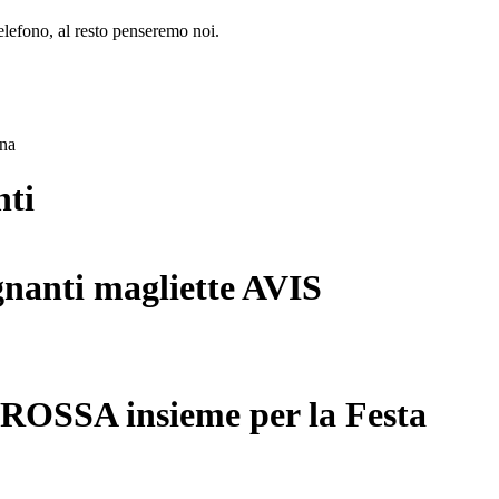
lefono, al resto penseremo noi.
ana
nti
gnanti magliette AVIS
 ROSSA insieme per la Festa