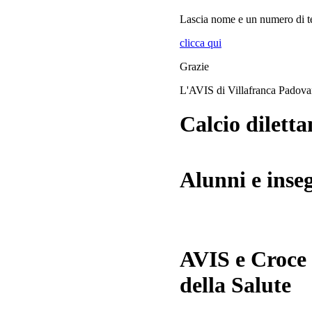
Lascia
nome
e
un numero di te
clicca qui
Grazie
L'AVIS di Villafranca Padov
Calcio diletta
Alunni e inse
AVIS e Croce
della Salute