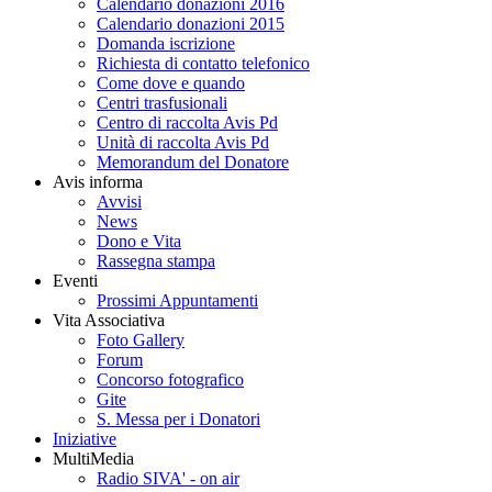
Calendario donazioni 2016
Calendario donazioni 2015
Domanda iscrizione
Richiesta di contatto telefonico
Come dove e quando
Centri trasfusionali
Centro di raccolta Avis Pd
Unità di raccolta Avis Pd
Memorandum del Donatore
Avis informa
Avvisi
News
Dono e Vita
Rassegna stampa
Eventi
Prossimi Appuntamenti
Vita Associativa
Foto Gallery
Forum
Concorso fotografico
Gite
S. Messa per i Donatori
Iniziative
MultiMedia
Radio SIVA' - on air