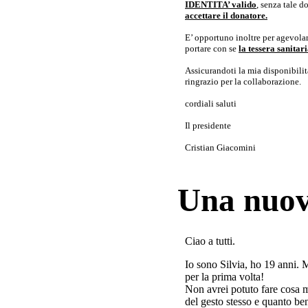
IDENTITA’ valido
, senza tale 
accettare il donatore.
E’ opportuno inoltre per agevolar
portare con se
la tessera sanita
Assicurandoti la mia disponibilità 
ringrazio per la collaborazione.
cordiali saluti
Il presidente
Cristian Giacomini
Una nuov
Ciao a tutti.
Io sono Silvia, ho 19 anni. 
per la prima volta!
Non avrei potuto fare cosa 
del gesto stesso e quanto ben