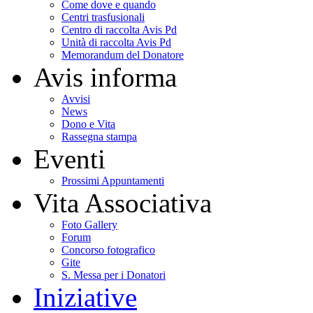
Come dove e quando
Centri trasfusionali
Centro di raccolta Avis Pd
Unità di raccolta Avis Pd
Memorandum del Donatore
Avis informa
Avvisi
News
Dono e Vita
Rassegna stampa
Eventi
Prossimi Appuntamenti
Vita Associativa
Foto Gallery
Forum
Concorso fotografico
Gite
S. Messa per i Donatori
Iniziative