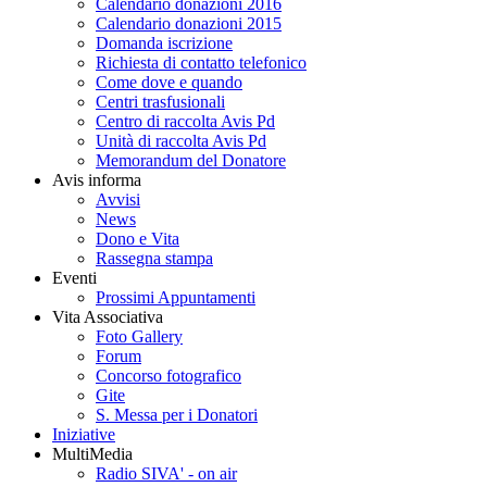
Calendario donazioni 2016
Calendario donazioni 2015
Domanda iscrizione
Richiesta di contatto telefonico
Come dove e quando
Centri trasfusionali
Centro di raccolta Avis Pd
Unità di raccolta Avis Pd
Memorandum del Donatore
Avis informa
Avvisi
News
Dono e Vita
Rassegna stampa
Eventi
Prossimi Appuntamenti
Vita Associativa
Foto Gallery
Forum
Concorso fotografico
Gite
S. Messa per i Donatori
Iniziative
MultiMedia
Radio SIVA' - on air