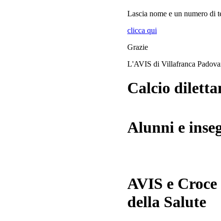
Lascia
nome
e
un numero di te
clicca qui
Grazie
L'AVIS di Villafranca Padov
Calcio diletta
Alunni e inse
AVIS e Croce
della Salute