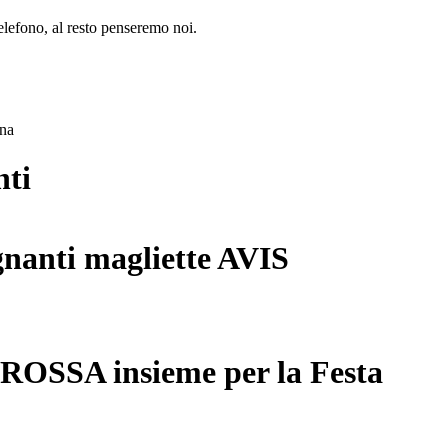
lefono, al resto penseremo noi.
ana
nti
gnanti magliette AVIS
 ROSSA insieme per la Festa