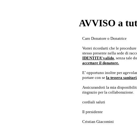
AVVISO a tutt
Caro Donatore o Donatrice
Vorrei ricordarti che le procedur
stesso presente nella sede di rac
IDENTITA’ valido
, senza tale 
accettare il donatore.
E’ opportuno inoltre per agevolar
portare con se
la tessera sanita
Assicurandoti la mia disponibilità 
ringrazio per la collaborazione.
cordiali saluti
Il presidente
Cristian Giacomini