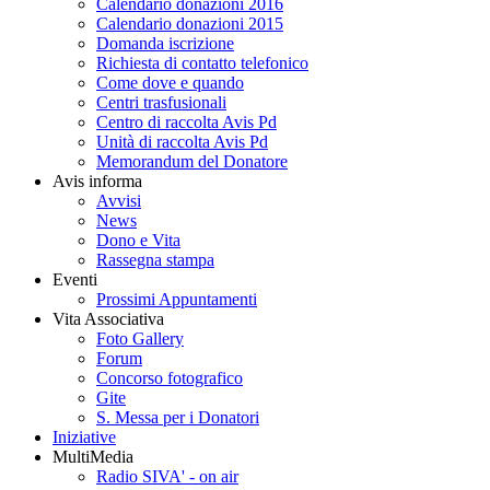
Calendario donazioni 2016
Calendario donazioni 2015
Domanda iscrizione
Richiesta di contatto telefonico
Come dove e quando
Centri trasfusionali
Centro di raccolta Avis Pd
Unità di raccolta Avis Pd
Memorandum del Donatore
Avis informa
Avvisi
News
Dono e Vita
Rassegna stampa
Eventi
Prossimi Appuntamenti
Vita Associativa
Foto Gallery
Forum
Concorso fotografico
Gite
S. Messa per i Donatori
Iniziative
MultiMedia
Radio SIVA' - on air