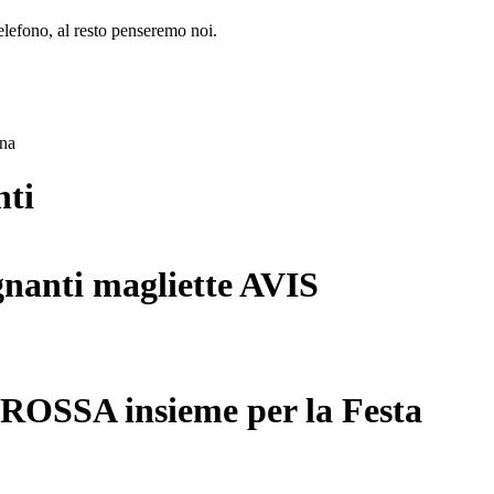
lefono, al resto penseremo noi.
ana
nti
gnanti magliette AVIS
 ROSSA insieme per la Festa