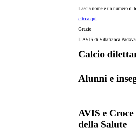
Lascia
nome
e
un numero di te
clicca qui
Grazie
L'AVIS di Villafranca Padov
Calcio diletta
Alunni e inse
AVIS e Croce
della Salute