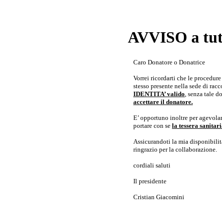
AVVISO a tutt
Caro Donatore o Donatrice
Vorrei ricordarti che le procedur
stesso presente nella sede di rac
IDENTITA’ valido
, senza tale 
accettare il donatore.
E’ opportuno inoltre per agevolar
portare con se
la tessera sanita
Assicurandoti la mia disponibilità 
ringrazio per la collaborazione.
cordiali saluti
Il presidente
Cristian Giacomini