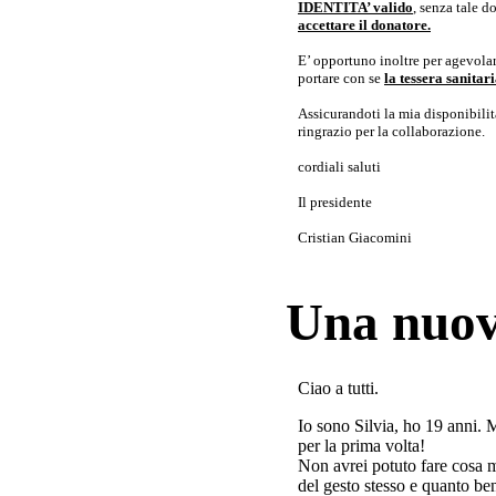
IDENTITA’ valido
, senza tale 
accettare il donatore.
E’ opportuno inoltre per agevolar
portare con se
la tessera sanita
Assicurandoti la mia disponibilità 
ringrazio per la collaborazione.
cordiali saluti
Il presidente
Cristian Giacomini
Una nuov
Ciao a tutti.
Io sono Silvia, ho 19 anni. 
per la prima volta!
Non avrei potuto fare cosa 
del gesto stesso e quanto ben