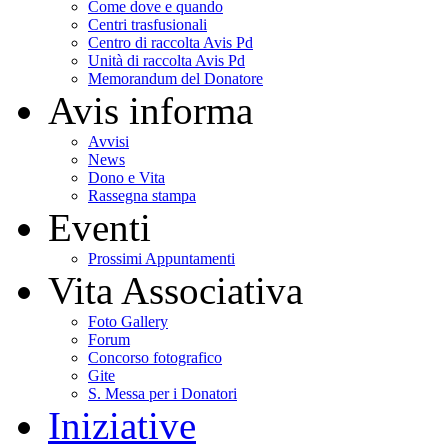
Come dove e quando
Centri trasfusionali
Centro di raccolta Avis Pd
Unità di raccolta Avis Pd
Memorandum del Donatore
Avis informa
Avvisi
News
Dono e Vita
Rassegna stampa
Eventi
Prossimi Appuntamenti
Vita Associativa
Foto Gallery
Forum
Concorso fotografico
Gite
S. Messa per i Donatori
Iniziative