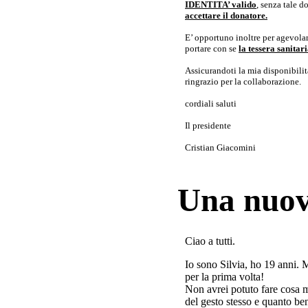
IDENTITA’ valido
, senza tale 
accettare il donatore.
E’ opportuno inoltre per agevolar
portare con se
la tessera sanita
Assicurandoti la mia disponibilità 
ringrazio per la collaborazione.
cordiali saluti
Il presidente
Cristian Giacomini
Una nuov
Ciao a tutti.
Io sono Silvia, ho 19 anni. 
per la prima volta!
Non avrei potuto fare cosa 
del gesto stesso e quanto ben