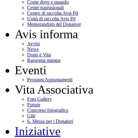
Come dove e quando
Centri trasfusionali
Centro di raccolta Avis Pd
Unità di raccolta Avis Pd
Memorandum del Donatore
Avis informa
Avvisi
News
Dono e Vita
Rassegna stampa
Eventi
Prossimi Appuntamenti
Vita Associativa
Foto Gallery
Forum
Concorso fotografico
Gite
S. Messa per i Donatori
Iniziative