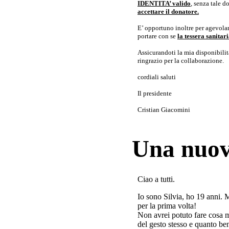
IDENTITA’ valido
, senza tale 
accettare il donatore.
E’ opportuno inoltre per agevolar
portare con se
la tessera sanita
Assicurandoti la mia disponibilità 
ringrazio per la collaborazione.
cordiali saluti
Il presidente
Cristian Giacomini
Una nuov
Ciao a tutti.
Io sono Silvia, ho 19 anni. 
per la prima volta!
Non avrei potuto fare cosa 
del gesto stesso e quanto ben