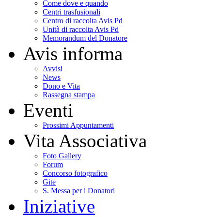
Come dove e quando
Centri trasfusionali
Centro di raccolta Avis Pd
Unità di raccolta Avis Pd
Memorandum del Donatore
Avis informa
Avvisi
News
Dono e Vita
Rassegna stampa
Eventi
Prossimi Appuntamenti
Vita Associativa
Foto Gallery
Forum
Concorso fotografico
Gite
S. Messa per i Donatori
Iniziative