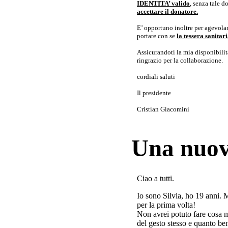
IDENTITA’ valido
, senza tale 
accettare il donatore.
E’ opportuno inoltre per agevolar
portare con se
la tessera sanita
Assicurandoti la mia disponibilità 
ringrazio per la collaborazione.
cordiali saluti
Il presidente
Cristian Giacomini
Una nuov
Ciao a tutti.
Io sono Silvia, ho 19 anni. 
per la prima volta!
Non avrei potuto fare cosa 
del gesto stesso e quanto ben