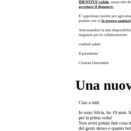
IDENTITA’ valido
, senza tale 
accettare il donatore.
E’ opportuno inoltre per agevolar
portare con se
la tessera sanita
Assicurandoti la mia disponibilità 
ringrazio per la collaborazione.
cordiali saluti
Il presidente
Cristian Giacomini
Una nuov
Ciao a tutti.
Io sono Silvia, ho 19 anni. 
per la prima volta!
Non avrei potuto fare cosa 
del gesto stesso e quanto ben