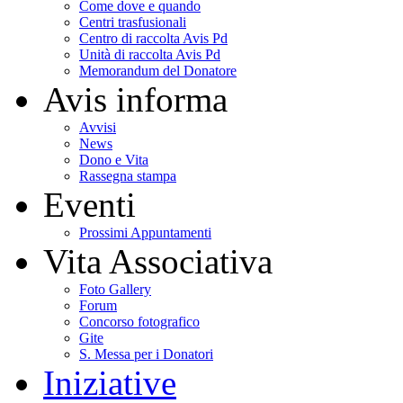
Come dove e quando
Centri trasfusionali
Centro di raccolta Avis Pd
Unità di raccolta Avis Pd
Memorandum del Donatore
Avis informa
Avvisi
News
Dono e Vita
Rassegna stampa
Eventi
Prossimi Appuntamenti
Vita Associativa
Foto Gallery
Forum
Concorso fotografico
Gite
S. Messa per i Donatori
Iniziative