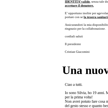
IDENTITA’ valido
, senza tale 
accettare il donatore.
E’ opportuno inoltre per agevolar
portare con se
la tessera sanita
Assicurandoti la mia disponibilità 
ringrazio per la collaborazione.
cordiali saluti
Il presidente
Cristian Giacomini
Una nuov
Ciao a tutti.
Io sono Silvia, ho 19 anni. 
per la prima volta!
Non avrei potuto fare cosa 
del gesto stesso e quanto ben