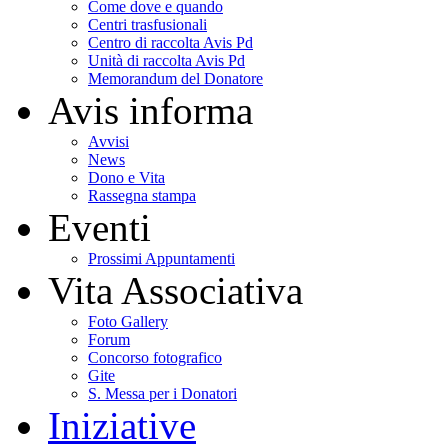
Come dove e quando
Centri trasfusionali
Centro di raccolta Avis Pd
Unità di raccolta Avis Pd
Memorandum del Donatore
Avis informa
Avvisi
News
Dono e Vita
Rassegna stampa
Eventi
Prossimi Appuntamenti
Vita Associativa
Foto Gallery
Forum
Concorso fotografico
Gite
S. Messa per i Donatori
Iniziative