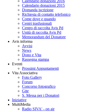
Calendario donazioni 2016
Calendario donazioni 2015
Domanda iscrizione
Richiesta di contatto telefonico
Come dove e quando
Centri trasfusionali
Centro di raccolta Avis Pd
Unità di raccolta Avis Pd
Memorandum del Donatore
Avis informa
Avvisi
News
Dono e Vita
Rassegna stampa
Eventi
Prossimi Appuntamenti
Vita Associativa
Foto Gallery
Forum
Concorso fotografico
Gite
S. Messa per i Donatori
Iniziative
MultiMedia
Radio SIVA' - on air