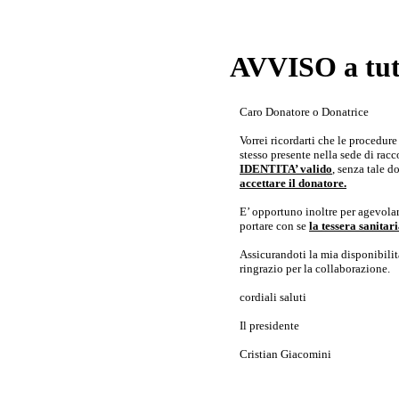
AVVISO a tutt
Caro Donatore o Donatrice
Vorrei ricordarti che le procedur
stesso presente nella sede di rac
IDENTITA’ valido
, senza tale 
accettare il donatore.
E’ opportuno inoltre per agevolar
portare con se
la tessera sanita
Assicurandoti la mia disponibilità 
ringrazio per la collaborazione.
cordiali saluti
Il presidente
Cristian Giacomini