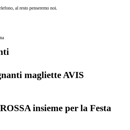
lefono, al resto penseremo noi.
ana
nti
gnanti magliette AVIS
 ROSSA insieme per la Festa