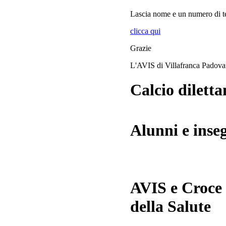
Lascia
nome
e
un numero di te
clicca qui
Grazie
L'AVIS di Villafranca Padov
Calcio diletta
Alunni e inse
AVIS e Croce
della Salute