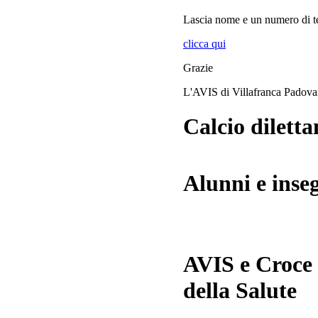
Lascia
nome
e
un numero di te
clicca qui
Grazie
L'AVIS di Villafranca Padov
Calcio diletta
Alunni e inse
AVIS e Croce
della Salute