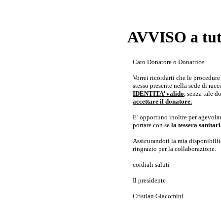
AVVISO a tutt
Caro Donatore o Donatrice
Vorrei ricordarti che le procedur
stesso presente nella sede di rac
IDENTITA’ valido
, senza tale 
accettare il donatore.
E’ opportuno inoltre per agevolar
portare con se
la tessera sanita
Assicurandoti la mia disponibilità 
ringrazio per la collaborazione.
cordiali saluti
Il presidente
Cristian Giacomini