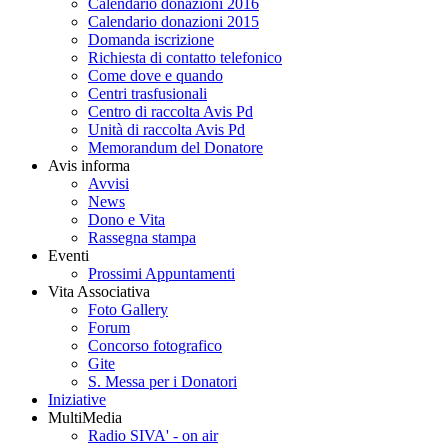
Calendario donazioni 2016
Calendario donazioni 2015
Domanda iscrizione
Richiesta di contatto telefonico
Come dove e quando
Centri trasfusionali
Centro di raccolta Avis Pd
Unità di raccolta Avis Pd
Memorandum del Donatore
Avis informa
Avvisi
News
Dono e Vita
Rassegna stampa
Eventi
Prossimi Appuntamenti
Vita Associativa
Foto Gallery
Forum
Concorso fotografico
Gite
S. Messa per i Donatori
Iniziative
MultiMedia
Radio SIVA' - on air