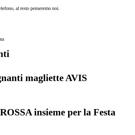
lefono, al resto penseremo noi.
ana
nti
gnanti magliette AVIS
 ROSSA insieme per la Festa