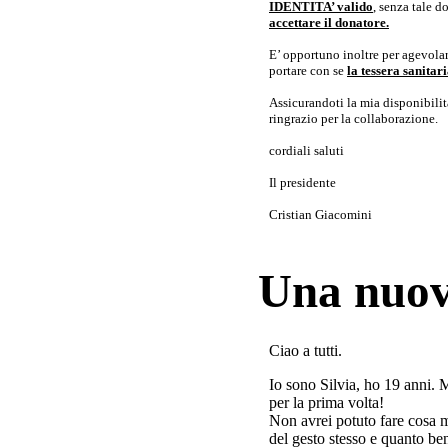
IDENTITA’ valido
, senza tale 
accettare il donatore.
E’ opportuno inoltre per agevolar
portare con se
la tessera sanita
Assicurandoti la mia disponibilità 
ringrazio per la collaborazione.
cordiali saluti
Il presidente
Cristian Giacomini
Una nuov
Ciao a tutti.
Io sono Silvia, ho 19 anni. 
per la prima volta!
Non avrei potuto fare cosa 
del gesto stesso e quanto ben