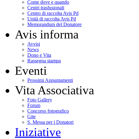
Come dove e quando
Centri trasfusionali
Centro di raccolta Avis Pd
Unità di raccolta Avis Pd
Memorandum del Donatore
Avis informa
Avvisi
News
Dono e Vita
Rassegna stampa
Eventi
Prossimi Appuntamenti
Vita Associativa
Foto Gallery
Forum
Concorso fotografico
Gite
S. Messa per i Donatori
Iniziative