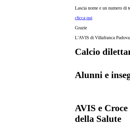
Lascia
nome
e
un numero di te
clicca qui
Grazie
L'AVIS di Villafranca Padov
Calcio diletta
Alunni e inse
AVIS e Croce
della Salute