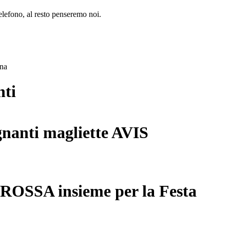
lefono, al resto penseremo noi.
ana
nti
gnanti magliette AVIS
 ROSSA insieme per la Festa