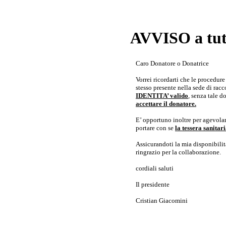
AVVISO a tutt
Caro Donatore o Donatrice
Vorrei ricordarti che le procedur
stesso presente nella sede di rac
IDENTITA’ valido
, senza tale 
accettare il donatore.
E’ opportuno inoltre per agevolar
portare con se
la tessera sanita
Assicurandoti la mia disponibilità 
ringrazio per la collaborazione.
cordiali saluti
Il presidente
Cristian Giacomini