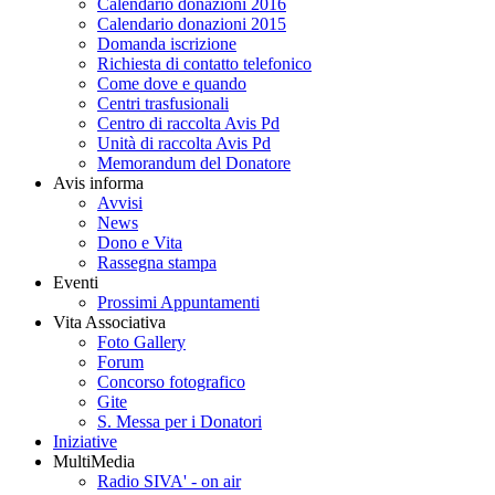
Calendario donazioni 2016
Calendario donazioni 2015
Domanda iscrizione
Richiesta di contatto telefonico
Come dove e quando
Centri trasfusionali
Centro di raccolta Avis Pd
Unità di raccolta Avis Pd
Memorandum del Donatore
Avis informa
Avvisi
News
Dono e Vita
Rassegna stampa
Eventi
Prossimi Appuntamenti
Vita Associativa
Foto Gallery
Forum
Concorso fotografico
Gite
S. Messa per i Donatori
Iniziative
MultiMedia
Radio SIVA' - on air