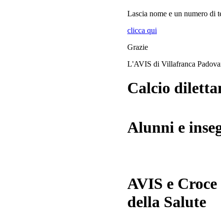
Lascia
nome
e
un numero di te
clicca qui
Grazie
L'AVIS di Villafranca Padov
Calcio diletta
Alunni e inse
AVIS e Croce
della Salute