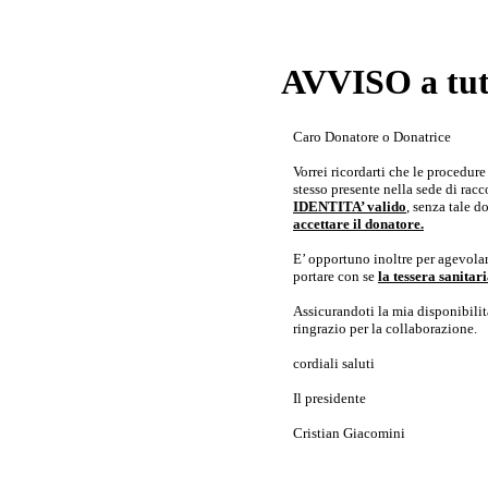
AVVISO a tutt
Caro Donatore o Donatrice
Vorrei ricordarti che le procedur
stesso presente nella sede di rac
IDENTITA’ valido
, senza tale 
accettare il donatore.
E’ opportuno inoltre per agevolar
portare con se
la tessera sanita
Assicurandoti la mia disponibilità 
ringrazio per la collaborazione.
cordiali saluti
Il presidente
Cristian Giacomini