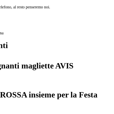
lefono, al resto penseremo noi.
ana
nti
gnanti magliette AVIS
 ROSSA insieme per la Festa