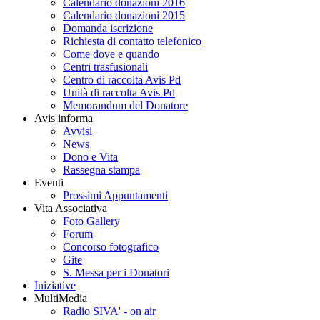
Calendario donazioni 2016
Calendario donazioni 2015
Domanda iscrizione
Richiesta di contatto telefonico
Come dove e quando
Centri trasfusionali
Centro di raccolta Avis Pd
Unità di raccolta Avis Pd
Memorandum del Donatore
Avis informa
Avvisi
News
Dono e Vita
Rassegna stampa
Eventi
Prossimi Appuntamenti
Vita Associativa
Foto Gallery
Forum
Concorso fotografico
Gite
S. Messa per i Donatori
Iniziative
MultiMedia
Radio SIVA' - on air