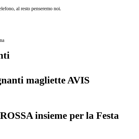
lefono, al resto penseremo noi.
ana
nti
gnanti magliette AVIS
 ROSSA insieme per la Festa