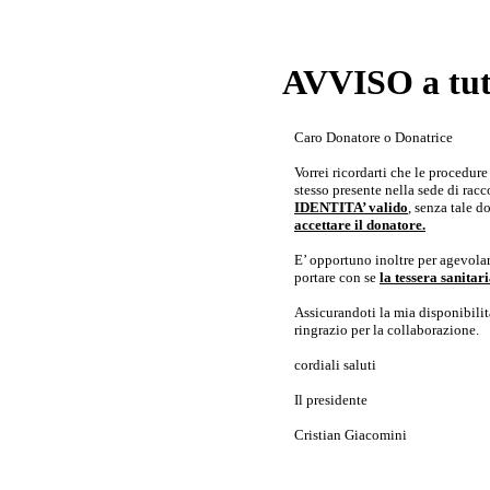
AVVISO a tutt
Caro Donatore o Donatrice
Vorrei ricordarti che le procedur
stesso presente nella sede di rac
IDENTITA’ valido
, senza tale 
accettare il donatore.
E’ opportuno inoltre per agevolar
portare con se
la tessera sanita
Assicurandoti la mia disponibilità 
ringrazio per la collaborazione.
cordiali saluti
Il presidente
Cristian Giacomini