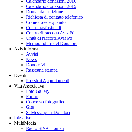
Calendario donazioni 2016
Calendario donazioni 2015
Domanda iscrizione
Richiesta di contatto telefonico
Come dove e quando
Centri trasfusionali
Centro di raccolta Avis Pd
Unità di raccolta Avis Pd
Memorandum del Donatore
Avis informa
Avvisi
News
Dono e Vita
Rassegna stampa
Eventi
Prossimi Appuntamenti
Vita Associativa
Foto Gallery
Forum
Concorso fotografico
Gite
S. Messa per i Donatori
Iniziative
MultiMedia
Radio SIVA' - on air