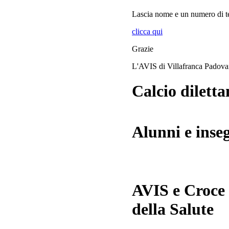
Lascia
nome
e
un numero di te
clicca qui
Grazie
L'AVIS di Villafranca Padov
Calcio diletta
Alunni e inse
AVIS e Croce
della Salute