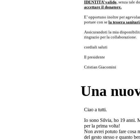
IDENTITA’ valido
, senza tale 
accettare il donatore.
E’ opportuno inoltre per agevolar
portare con se
la tessera sanita
Assicurandoti la mia disponibilità 
ringrazio per la collaborazione.
cordiali saluti
Il presidente
Cristian Giacomini
Una nuov
Ciao a tutti.
Io sono Silvia, ho 19 anni. 
per la prima volta!
Non avrei potuto fare cosa 
del gesto stesso e quanto ben