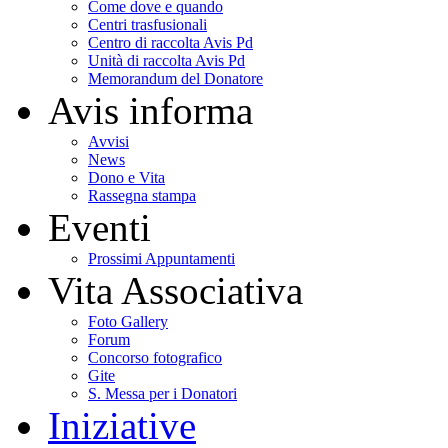
Come dove e quando
Centri trasfusionali
Centro di raccolta Avis Pd
Unità di raccolta Avis Pd
Memorandum del Donatore
Avis informa
Avvisi
News
Dono e Vita
Rassegna stampa
Eventi
Prossimi Appuntamenti
Vita Associativa
Foto Gallery
Forum
Concorso fotografico
Gite
S. Messa per i Donatori
Iniziative