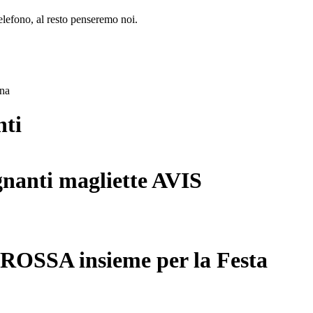
lefono, al resto penseremo noi.
ana
nti
gnanti magliette AVIS
 ROSSA insieme per la Festa