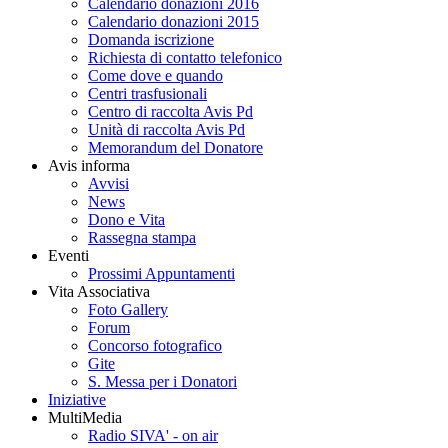
Calendario donazioni 2016
Calendario donazioni 2015
Domanda iscrizione
Richiesta di contatto telefonico
Come dove e quando
Centri trasfusionali
Centro di raccolta Avis Pd
Unità di raccolta Avis Pd
Memorandum del Donatore
Avis informa
Avvisi
News
Dono e Vita
Rassegna stampa
Eventi
Prossimi Appuntamenti
Vita Associativa
Foto Gallery
Forum
Concorso fotografico
Gite
S. Messa per i Donatori
Iniziative
MultiMedia
Radio SIVA' - on air