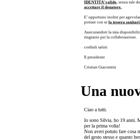
IDENTITA’ valido
, senza tale 
accettare il donatore.
E’ opportuno inoltre per agevolar
portare con se
la tessera sanita
Assicurandoti la mia disponibilità 
ringrazio per la collaborazione.
cordiali saluti
Il presidente
Cristian Giacomini
Una nuov
Ciao a tutti.
Io sono Silvia, ho 19 anni. 
per la prima volta!
Non avrei potuto fare cosa 
del gesto stesso e quanto ben