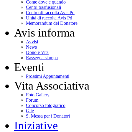
Come dove e quando
Centri trasfusionali
Centro di raccolta Avis Pd
Unità di raccolta Avis Pd
Memorandum del Donatore
Avis informa
Avvisi
News
Dono e Vita
Rassegna stampa
Eventi
Prossimi Appuntamenti
Vita Associativa
Foto Gallery
Forum
Concorso fotografico
Gite
S. Messa per i Donatori
Iniziative