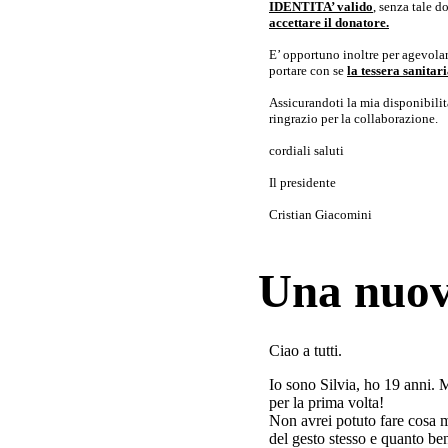
IDENTITA’ valido
, senza tale 
accettare il donatore.
E’ opportuno inoltre per agevolar
portare con se
la tessera sanita
Assicurandoti la mia disponibilità 
ringrazio per la collaborazione.
cordiali saluti
Il presidente
Cristian Giacomini
Una nuov
Ciao a tutti.
Io sono Silvia, ho 19 anni. 
per la prima volta!
Non avrei potuto fare cosa 
del gesto stesso e quanto ben