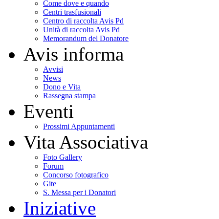
Come dove e quando
Centri trasfusionali
Centro di raccolta Avis Pd
Unità di raccolta Avis Pd
Memorandum del Donatore
Avis informa
Avvisi
News
Dono e Vita
Rassegna stampa
Eventi
Prossimi Appuntamenti
Vita Associativa
Foto Gallery
Forum
Concorso fotografico
Gite
S. Messa per i Donatori
Iniziative