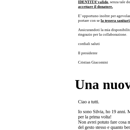
IDENTITA’ valido
, senza tale 
accettare il donatore.
E’ opportuno inoltre per agevolar
portare con se
la tessera sanita
Assicurandoti la mia disponibilità 
ringrazio per la collaborazione.
cordiali saluti
Il presidente
Cristian Giacomini
Una nuov
Ciao a tutti.
Io sono Silvia, ho 19 anni. 
per la prima volta!
Non avrei potuto fare cosa 
del gesto stesso e quanto ben