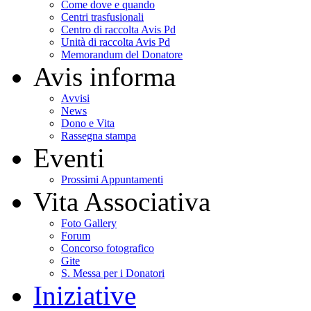
Come dove e quando
Centri trasfusionali
Centro di raccolta Avis Pd
Unità di raccolta Avis Pd
Memorandum del Donatore
Avis informa
Avvisi
News
Dono e Vita
Rassegna stampa
Eventi
Prossimi Appuntamenti
Vita Associativa
Foto Gallery
Forum
Concorso fotografico
Gite
S. Messa per i Donatori
Iniziative