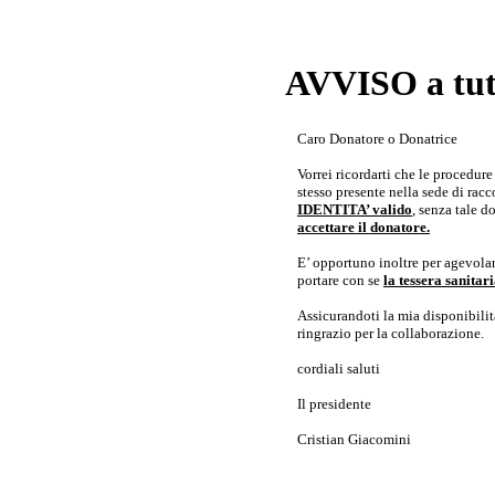
AVVISO a tutt
Caro Donatore o Donatrice
Vorrei ricordarti che le procedur
stesso presente nella sede di rac
IDENTITA’ valido
, senza tale 
accettare il donatore.
E’ opportuno inoltre per agevolar
portare con se
la tessera sanita
Assicurandoti la mia disponibilità 
ringrazio per la collaborazione.
cordiali saluti
Il presidente
Cristian Giacomini