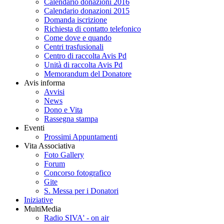
Calendario donazioni 2016
Calendario donazioni 2015
Domanda iscrizione
Richiesta di contatto telefonico
Come dove e quando
Centri trasfusionali
Centro di raccolta Avis Pd
Unità di raccolta Avis Pd
Memorandum del Donatore
Avis informa
Avvisi
News
Dono e Vita
Rassegna stampa
Eventi
Prossimi Appuntamenti
Vita Associativa
Foto Gallery
Forum
Concorso fotografico
Gite
S. Messa per i Donatori
Iniziative
MultiMedia
Radio SIVA' - on air