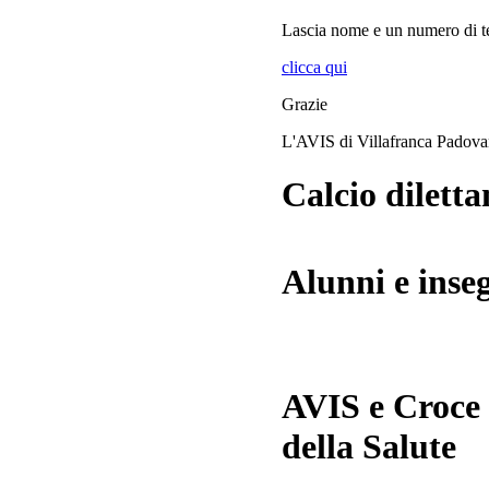
Lascia
nome
e
un numero di te
clicca qui
Grazie
L'AVIS di Villafranca Padov
Calcio diletta
Alunni e inse
AVIS e Croce
della Salute