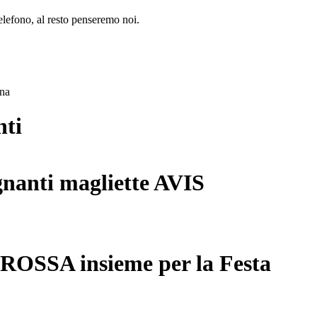
lefono, al resto penseremo noi.
ana
nti
gnanti magliette AVIS
 ROSSA insieme per la Festa