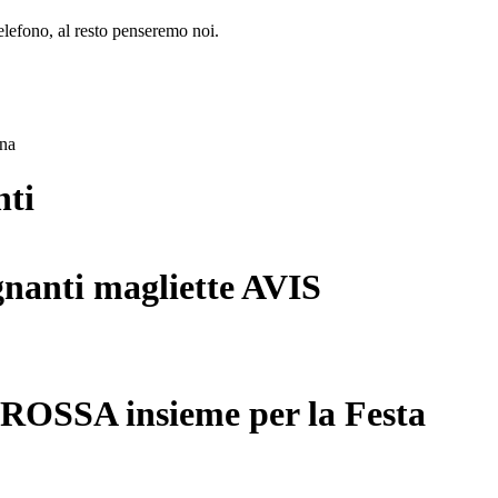
lefono, al resto penseremo noi.
ana
nti
gnanti magliette AVIS
 ROSSA insieme per la Festa