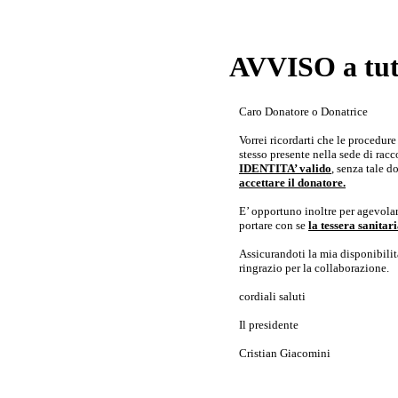
AVVISO a tutt
Caro Donatore o Donatrice
Vorrei ricordarti che le procedur
stesso presente nella sede di rac
IDENTITA’ valido
, senza tale 
accettare il donatore.
E’ opportuno inoltre per agevolar
portare con se
la tessera sanita
Assicurandoti la mia disponibilità 
ringrazio per la collaborazione.
cordiali saluti
Il presidente
Cristian Giacomini