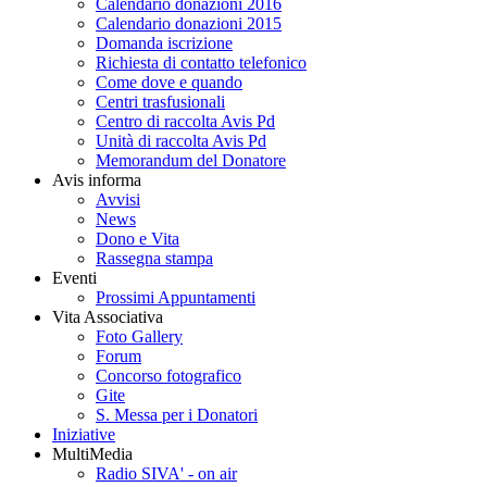
Calendario donazioni 2016
Calendario donazioni 2015
Domanda iscrizione
Richiesta di contatto telefonico
Come dove e quando
Centri trasfusionali
Centro di raccolta Avis Pd
Unità di raccolta Avis Pd
Memorandum del Donatore
Avis informa
Avvisi
News
Dono e Vita
Rassegna stampa
Eventi
Prossimi Appuntamenti
Vita Associativa
Foto Gallery
Forum
Concorso fotografico
Gite
S. Messa per i Donatori
Iniziative
MultiMedia
Radio SIVA' - on air