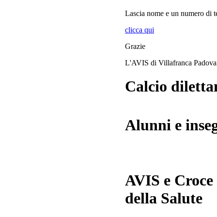
Lascia
nome
e
un numero di te
clicca qui
Grazie
L'AVIS di Villafranca Padov
Calcio diletta
Alunni e inse
AVIS e Croce
della Salute