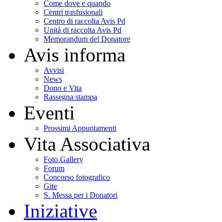
Come dove e quando
Centri trasfusionali
Centro di raccolta Avis Pd
Unità di raccolta Avis Pd
Memorandum del Donatore
Avis informa
Avvisi
News
Dono e Vita
Rassegna stampa
Eventi
Prossimi Appuntamenti
Vita Associativa
Foto Gallery
Forum
Concorso fotografico
Gite
S. Messa per i Donatori
Iniziative