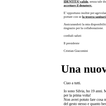
IDENTITA’ valido
, senza tale 
accettare il donatore.
E’ opportuno inoltre per agevolar
portare con se
la tessera sanita
Assicurandoti la mia disponibilità 
ringrazio per la collaborazione.
cordiali saluti
Il presidente
Cristian Giacomini
Una nuov
Ciao a tutti.
Io sono Silvia, ho 19 anni. 
per la prima volta!
Non avrei potuto fare cosa 
del gesto stesso e quanto ben